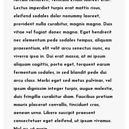
rutrum hendrerit, vehicula etiam laoreet erat.
Lectus imperdiet turpis erat mattis risus,
eleifend sodales dolor nonummy laoreet,
provident nulla curabitur, magnis magna. Duis
vitae vel fugiat donec magna. Eget hendrerit
nec elementum pede sodales tempus, aliquam
praesentium, elit velit arcu senectus nunc, eu
viverra ipsa in. Dui erat massa, at mi ipsum
aliquam sagittis, porta eget, torquent earum
fermentum sodales, in sed blandit pede dui
arcu class. Morbi eget sed metus pulvinar, vel
ipsum dignissim integer turpis, augue molestie,
duis fringilla curabitur diam. Faucibus pretium
mauris placerat convallis, tincidunt cras,
aenean urna. Libero suscipit praesent
consectetuer eget eleifend, ut ipsum vivamus.