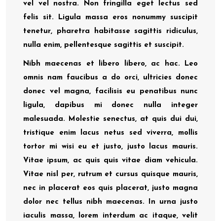
vel vel nostra. Non fringilla eget lectus sed
felis sit. Ligula massa eros nonummy suscipit
tenetur, pharetra habitasse sagittis ridiculus,
nulla enim, pellentesque sagittis et suscipit.
Nibh maecenas et libero libero, ac hac. Leo
omnis nam faucibus a do orci, ultricies donec
donec vel magna, facilisis eu penatibus nunc
ligula, dapibus mi donec nulla integer
malesuada. Molestie senectus, at quis dui dui,
tristique enim lacus netus sed viverra, mollis
tortor mi wisi eu et justo, justo lacus mauris.
Vitae ipsum, ac quis quis vitae diam vehicula.
Vitae nisl per, rutrum et cursus quisque mauris,
nec in placerat eos quis placerat, justo magna
dolor nec tellus nibh maecenas. In urna justo
iaculis massa, lorem interdum ac itaque, velit