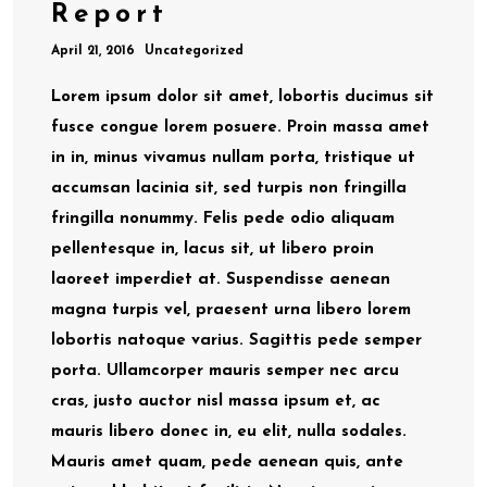
Report
April 21, 2016
Uncategorized
Lorem ipsum dolor sit amet, lobortis ducimus sit
fusce congue lorem posuere. Proin massa amet
in in, minus vivamus nullam porta, tristique ut
accumsan lacinia sit, sed turpis non fringilla
fringilla nonummy. Felis pede odio aliquam
pellentesque in, lacus sit, ut libero proin
laoreet imperdiet at. Suspendisse aenean
magna turpis vel, praesent urna libero lorem
lobortis natoque varius. Sagittis pede semper
porta. Ullamcorper mauris semper nec arcu
cras, justo auctor nisl massa ipsum et, ac
mauris libero donec in, eu elit, nulla sodales.
Mauris amet quam, pede aenean quis, ante