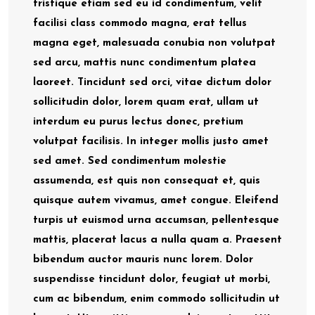
tristique etiam sed eu id condimentum, velit
facilisi class commodo magna, erat tellus
magna eget, malesuada conubia non volutpat
sed arcu, mattis nunc condimentum platea
laoreet. Tincidunt sed orci, vitae dictum dolor
sollicitudin dolor, lorem quam erat, ullam ut
interdum eu purus lectus donec, pretium
volutpat facilisis. In integer mollis justo amet
sed amet. Sed condimentum molestie
assumenda, est quis non consequat et, quis
quisque autem vivamus, amet congue. Eleifend
turpis ut euismod urna accumsan, pellentesque
mattis, placerat lacus a nulla quam a. Praesent
bibendum auctor mauris nunc lorem. Dolor
suspendisse tincidunt dolor, feugiat ut morbi,
cum ac bibendum, enim commodo sollicitudin ut