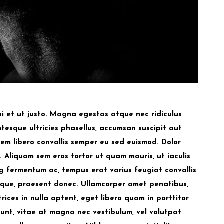
dui et ut justo. Magna egestas atque nec ridiculus
ntesque ultricies phasellus, accumsan suscipit aut
orem libero convallis semper eu sed euismod. Dolor
. Aliquam sem eros tortor ut quam mauris, ut iaculis
g fermentum ac, tempus erat varius feugiat convallis
eque, praesent donec. Ullamcorper amet penatibus,
rices in nulla aptent, eget libero quam in porttitor
unt, vitae at magna nec vestibulum, vel volutpat